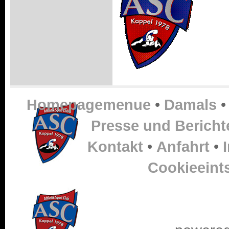
Homepagemenue
•
Damals
Presse und Bericht
Kontakt
•
Anfahrt
•
Cookieeint