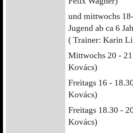
Felix Wagner)
und mittwochs 18-
Jugend ab ca 6 Jah
( Trainer: Karin L
Mittwochs 20 - 2
Ko
vács)
Freitags 16 - 18.3
Kovács)
Freitags 18.30 - 2
Ko
vács
)